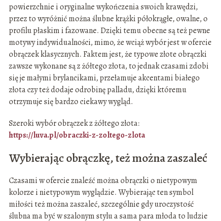
powierzchnie i oryginalne wykończenia swoich krawędzi,
przez to wyróżnić można ślubne krążki półokrągłe, owalne, o
profilu płaskim i fazowane. Dzięki temu obecne są też pewne
motywy indywidualności, mimo, że wciąż wybór jest w ofercie
obrączek klasycznych. Faktem jest, że typowe złote obrączki
zawsze wykonane są z żółtego złota, to jednak czasami zdobi
się je małymi brylancikami, przełamuje akcentami białego
złota czy też dodaje odrobinę palladu, dzięki któremu
otrzymuje się bardzo ciekawy wygląd.
Szeroki wybór obrączek z żółtego złota:
https://luva.pl/obraczki-z-zoltego-zlota
Wybierając obrączkę, też można zaszaleć
Czasami w ofercie znaleźć można obrączki o nietypowym
kolorze i nietypowym wyglądzie. Wybierając ten symbol
miłości też można zaszaleć, szczególnie gdy uroczystość
ślubna ma być w szalonym stylu a sama para młoda to ludzie