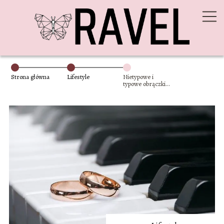
Strona główna
Lifestyle
Nietypowe i
typowe obrączki
ślubne