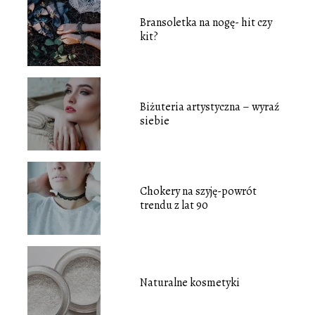
Bransoletka na nogę- hit czy
kit?
Biżuteria artystyczna – wyraź
siebie
Chokery na szyję-powrót
trendu z lat 90
Naturalne kosmetyki