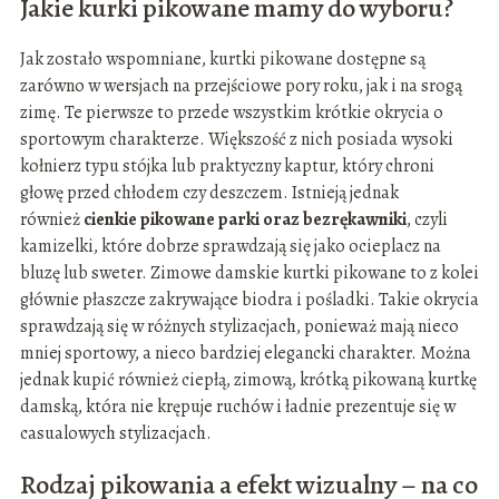
Jakie kurki pikowane mamy do wyboru?
Jak zostało wspomniane, kurtki pikowane dostępne są
zarówno w wersjach na przejściowe pory roku, jak i na srogą
zimę. Te pierwsze to przede wszystkim krótkie okrycia o
sportowym charakterze. Większość z nich posiada wysoki
kołnierz typu stójka lub praktyczny kaptur, który chroni
głowę przed chłodem czy deszczem. Istnieją jednak
również
cienkie pikowane parki oraz bezrękawniki
, czyli
kamizelki, które dobrze sprawdzają się jako ocieplacz na
bluzę lub sweter. Zimowe damskie kurtki pikowane to z kolei
głównie płaszcze zakrywające biodra i pośladki. Takie okrycia
sprawdzają się w różnych stylizacjach, ponieważ mają nieco
mniej sportowy, a nieco bardziej elegancki charakter. Można
jednak kupić również ciepłą, zimową, krótką pikowaną kurtkę
damską, która nie krępuje ruchów i ładnie prezentuje się w
casualowych stylizacjach.
Rodzaj pikowania a efekt wizualny – na co