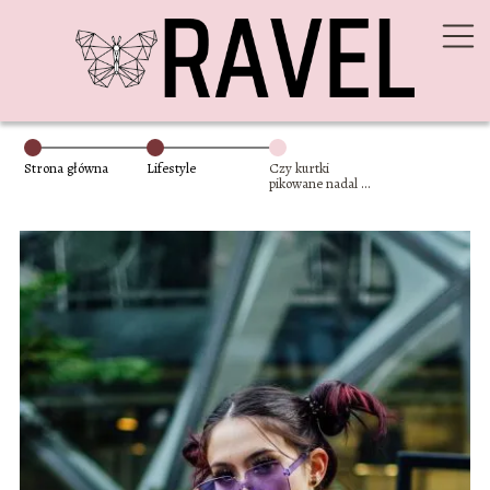
Strona główna
Lifestyle
Czy kurtki
pikowane nadal są
modne?