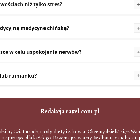
ościach niż tylko stres?
radycyjną medycynę chińską?
olsce w celu uspokojenia nerwów?
y lub rumianku?
Redakcja ravel.com.pl
ledzimy świat urody, mody, diety i zdrowia. Chcemy dzielić się z Wa
 inspirujące dla każdego. Razem sprawiamy, że dbanie o siebie staj