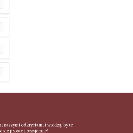
mi naszymi odkryciami i wiedzą, by te
e się proste i przyjemne!