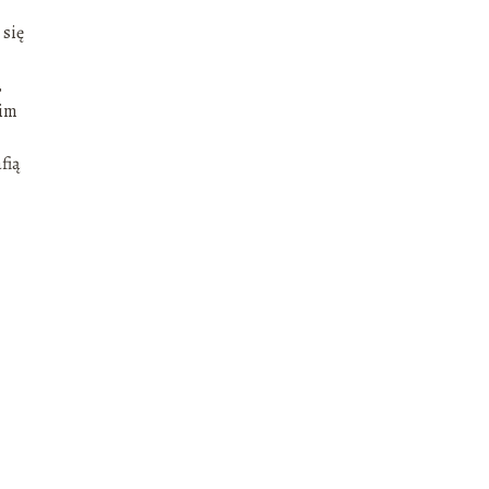
 się
,
nim
fią