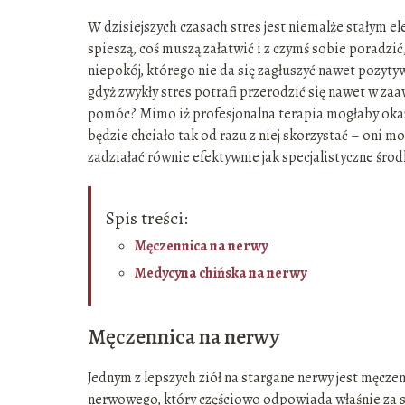
W dzisiejszych czasach stres jest niemalże stałym el
spieszą, coś muszą załatwić i z czymś sobie poradzić
niepokój, którego nie da się zagłuszyć nawet pozyt
gdyż zwykły stres potrafi przerodzić się nawet w z
pomóc? Mimo iż profesjonalna terapia mogłaby okaza
będzie chciało tak od razu z niej skorzystać – oni m
zadziałać równie efektywnie jak specjalistyczne śro
Spis treści:
Męczennica na nerwy
Medycyna chińska na nerwy
Męczennica na nerwy
Jednym z lepszych ziół na stargane nerwy jest męc
nerwowego, który częściowo odpowiada właśnie za st