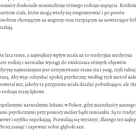
ennicy doskonale minimalizuje różnego rodzaju napięcia. Rozluźn
partiom ciała, które mogą wtedy się zregenerować i po prostu
 osobom chorującym na migreny oraz cierpiącym na nawracające bó
iałają.
yte lata temu, a największy wpływ miała na to tradycyjna medycyna
ite rośliny i naturalne wyciągi do zwalczania różnych objawów
yny najważniejsze jest utrzymywanie stanu yin i yang, czyli takiej
zą. Aby więc odzyskać spokój psychiczny, według tych metod nal
powstał mit, jakoby ta przyprawa miała działać pobudzająco, ale ch
o rodzaju stany lękowe.
 popularnymi naturalnymi lekami w Polsce, gdyż mieszkańcy naszego
emami psychicznymi przy pomocy melisy bądź rumianku. Są to tradyc
erwy i szybko uspokajają. Pozwalają się wyciszyć, dlatego też najlep
ybciej zasnąć i zapewnić sobie głęboki sen.