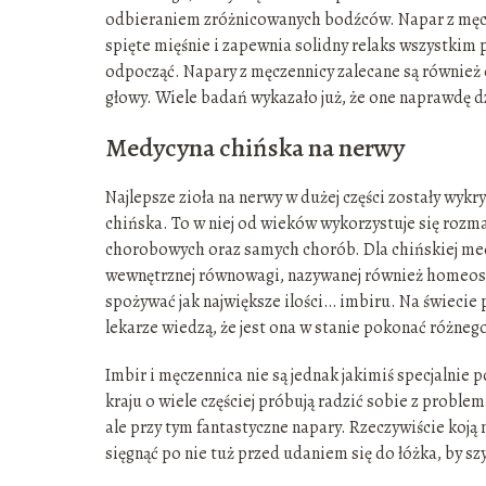
odbieraniem zróżnicowanych bodźców. Napar z męcz
spięte mięśnie i zapewnia solidny relaks wszystkim 
odpocząć. Napary z męczennicy zalecane są również
głowy. Wiele badań wykazało już, że one naprawdę dz
Medycyna chińska na nerwy
Najlepsze zioła na nerwy w dużej części zostały wykr
chińska. To w niej od wieków wykorzystuje się rozma
chorobowych oraz samych chorób. Dla chińskiej medyc
wewnętrznej równowagi, nazywanej również homeosta
spożywać jak największe ilości… imbiru. Na świecie 
lekarze wiedzą, że jest ona w stanie pokonać różneg
Imbir i męczennica nie są jednak jakimiś specjalnie
kraju o wiele częściej próbują radzić sobie z probl
ale przy tym fantastyczne napary. Rzeczywiście koją n
sięgnąć po nie tuż przed udaniem się do łóżka, by sz