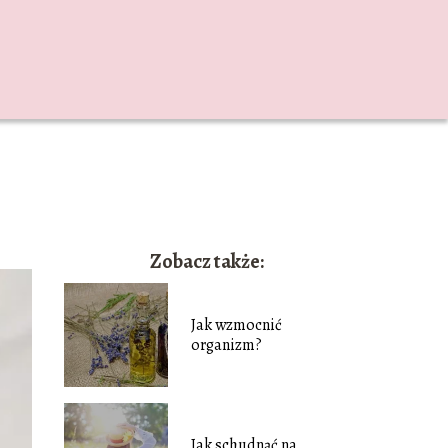
Zobacz także:
Jak wzmocnić
organizm?
Jak schudnąć na