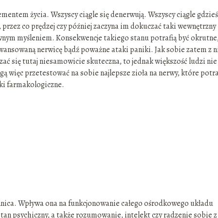
ementem życia. Wszyscy ciągle się denerwują. Wszyscy ciągle gdzieś
, przez co prędzej czy później zaczyna im dokuczać taki wewnętrzny
ywnym myśleniem. Konsekwencje takiego stanu potrafią być okrutne
aawansowaną nerwicę bądź poważne ataki paniki. Jak sobie zatem z 
ć się tutaj niesamowicie skuteczna, to jednak większość ludzi nie
ogą więc przetestować na sobie najlepsze zioła na nerwy, które potra
dki farmakologiczne.
zennica. Wpływa ona na funkcjonowanie całego ośrodkowego układu
an psychiczny, a także rozumowanie, intelekt czy radzenie sobie z