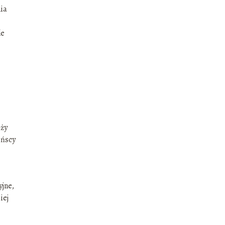
ia
le
eży
ińscy
yjne,
iej